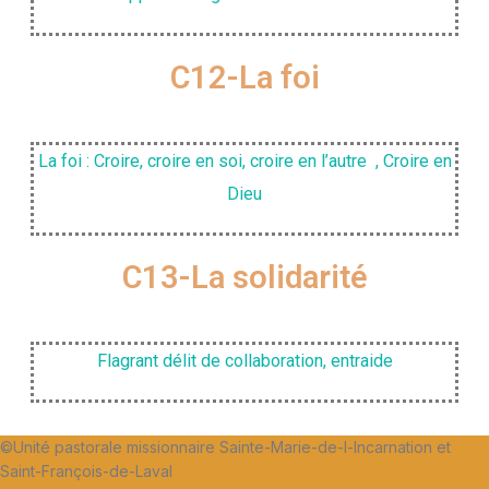
C12-La foi
La foi : Croire, croire en soi, croire en l’autre , Croire en
Dieu
C13-La solidarité
Flagrant délit de collaboration, entraide
©Unité pastorale missionnaire Sainte-Marie-de-l-Incarnation et
Saint-François-de-Laval